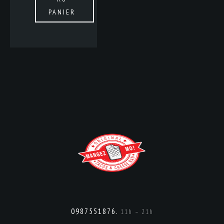
PANIER
0987551876.
11h – 21h