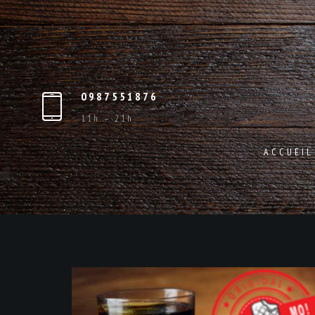
0987551876
11h – 21h
ACCUEIL