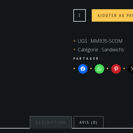
quantité
AJOUTER AU PA
de
Sandwich
à
UGS :
MM935-SCOM
composer
Catégorie :
Sandwichs
PARTAGER :
DESCRIPTION
AVIS (0)