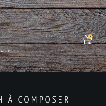
0 items - View Cart
0
NAÎTRE
H À COMPOSER