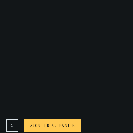
quantité
AJOUTER AU PANIER
de