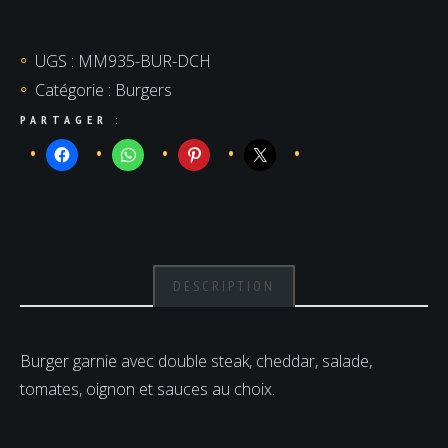
Double
Cheese
UGS :
MM935-BUR-DCH
Catégorie :
Burgers
PARTAGER :
DESCRIPTION
Burger garnie avec double steak, cheddar, salade,
tomates, oignon et sauces au choix.