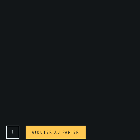
quantité
AJOUTER AU PANIER
de