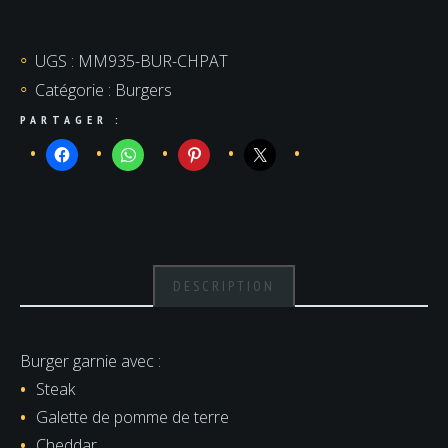
Cheese
patate
UGS :
MM935-BUR-CHPAT
Catégorie :
Burgers
PARTAGER :
DESCRIPTION
Burger garnie avec :
Steak
Galette de pomme de terre
Cheddar