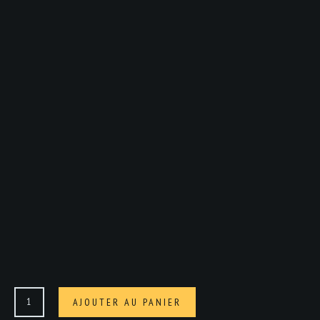
quantité
AJOUTER AU PANIER
de