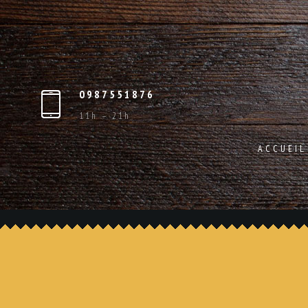
0987551876
11h – 21h
ACCUEIL