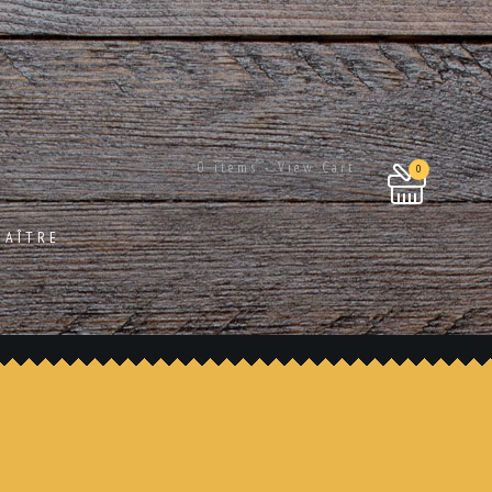
0 items - View Cart
0
NAÎTRE