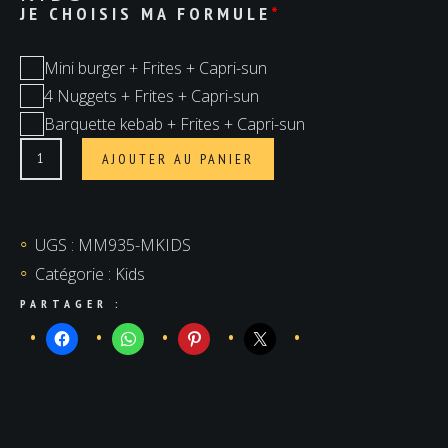
JE CHOISIS MA FORMULE
*
Mini burger + Frites + Capri-sun
4 Nuggets + Frites + Capri-sun
Barquette kebab + Frites + Capri-sun
quantité
AJOUTER AU PANIER
de
Menu
Kids
UGS :
MM935-MKIDS
Catégorie :
Kids
PARTAGER :