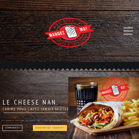
LE CHEESE NAN.
COMME VOUS L'AVEZ JAMAIS GOÛTEZ
Un sandwish classique, un cheese nan, à vous de choisir !
COMMANDER
DÉCOUVREZ NOS SANDWICHS