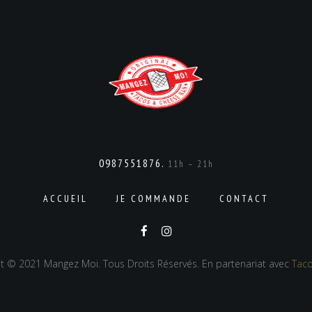
0987551876.
11h – 21h
ACCUEIL
JE COMMANDE
CONTACT
t © 2021 Mangez Moi. Tous Droits Réservés. En partenariat avec
Taco