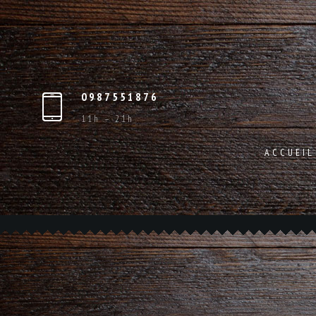
0987551876
11h – 21h
ACCUEIL