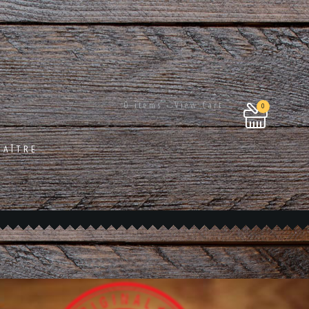
0 items - View Cart
0
NAÎTRE