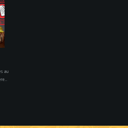
es au
re...