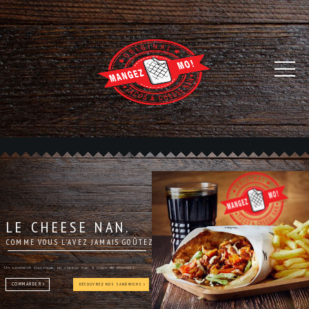
LE CHEESE NAN.
COMME VOUS L'AVEZ JAMAIS GOÛTEZ
Un sandwish classique, un cheese nan, à vous de choisir !
COMMANDER
DÉCOUVREZ NOS SANDWICHS