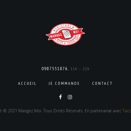
0987551876.
11h – 21h
ACCUEIL
JE COMMANDE
CONTACT
t © 2021 Mangez Moi. Tous Droits Réservés. En partenariat avec
Taco