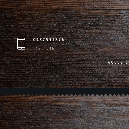
0987551876
11h – 21h
ACCUEIL