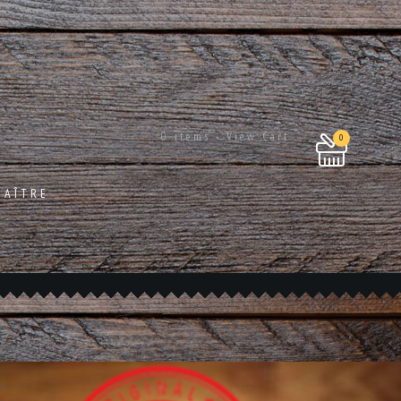
0 items - View Cart
0
NAÎTRE