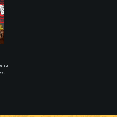
es au
re...