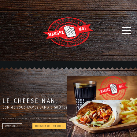
LE CHEESE NAN.
COMME VOUS L'AVEZ JAMAIS GOÛTEZ
Un sandwish classique, un cheese nan, à vous de choisir !
COMMANDER
DÉCOUVREZ NOS SANDWICHS