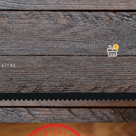
0 items - View Cart
0
NAÎTRE