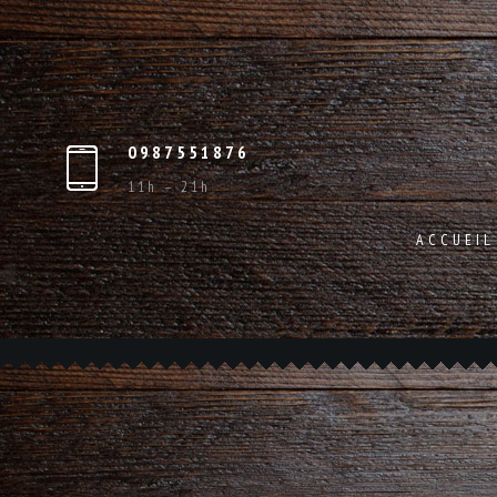
0987551876
11h – 21h
ACCUEIL