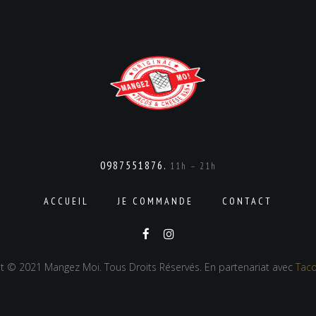
0987551876.
11h – 21h
ACCUEIL
JE COMMANDE
CONTACT
t © 2021 Mangez Moi. Tous Droits Réservés. En partenariat avec
Taco