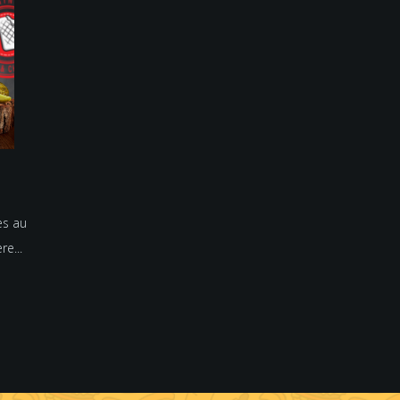
es au
re...