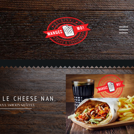
LE CHEESE NAN.
COMME VOUS L'AVEZ JAMAIS GOÛTEZ
Un sandwish classique, un cheese nan, à vous de choisir !
COMMANDER