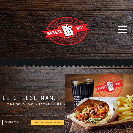
LE CHEESE NAN.
COMME VOUS L'AVEZ JAMAIS GOÛTEZ
Un sandwish classique, un cheese nan, à vous de choisir !
COMMANDER
DÉCOUVREZ NOS SANDWICHS