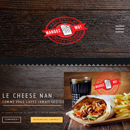
LE CHEESE NAN.
COMME VOUS L'AVEZ JAMAIS GOÛTEZ
Un sandwish classique, un cheese nan, à vous de choisir !
COMMANDER
DÉCOUVREZ NOS SANDWICHS